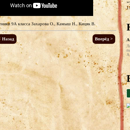
"
1
еники 9А класса Захарова О., Камыш Н., Кицяк В.
< Назад
Вперёд >
А
Л
п
А 