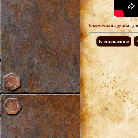
Съемочная группа:
уч
К оглавлению