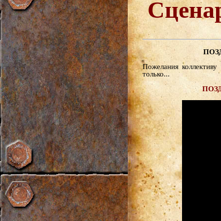
Сцена
ПОЗ
Пожелания коллективу
только...
ПОЗД