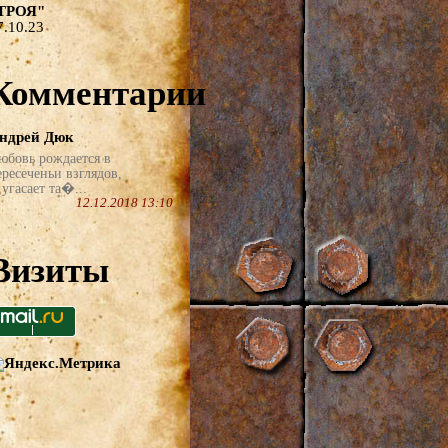
ТРОЯ"
7.10.23
Комментарии
ндрей Дюк
юбовь рождается в
ересеченьи взглядов,
угасает та�...
12.12.2018 13:10
Визиты