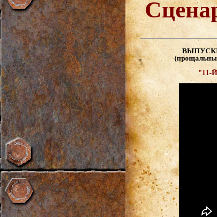
Сцена
ВЫПУСКНО
(прощальны
"11-