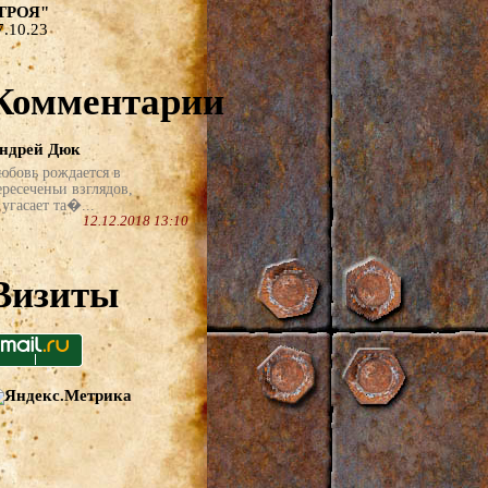
ТРОЯ"
7.10.23
Комментарии
ндрей Дюк
юбовь рождается в
ересеченьи взглядов,
угасает та�...
12.12.2018 13:10
Визиты