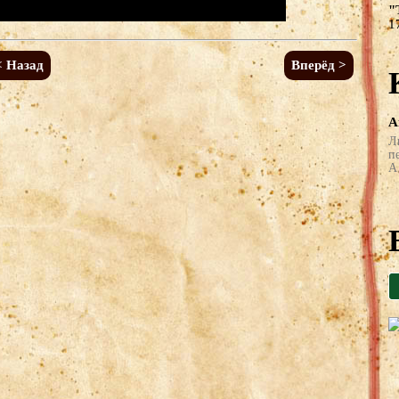
"
1
< Назад
Вперёд >
А
Л
п
А 