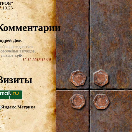
ТРОЯ"
7.10.23
Комментарии
ндрей Дюк
юбовь рождается в
ересеченьи взглядов,
угасает та�...
12.12.2018 13:10
Визиты