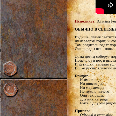
Исполняет:
Юлиана Ре
ОБЫЧНО В СЕНТЯБ
Видишь: пламя светится
Фейерверки горят, и кто
Там родители водят хор
Очень рады все - новый
Дома детям соберут по
Поцелуют в нос и выстав
И детишки, напевая всл
В школу счастливо помч
Бридж:
И им не надо
Ни шоколада,
Ни мармелада -
Не нужно ничего!
Они так рады,
Для них награда
Быть с другом рядом
Припев:
Обычно в сентябре