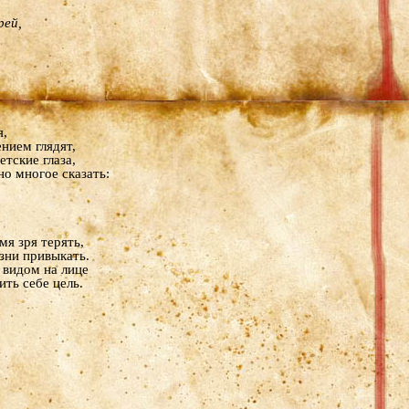
ей,
я,
нием глядят,
тские глаза,
о многое сказать:
мя зря терять,
зни привыкать.
 видом на лице
ить себе цель.