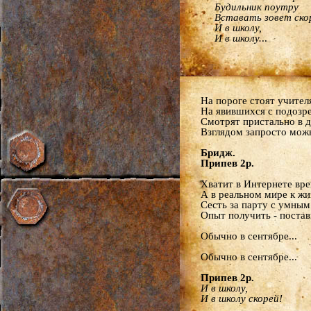
Будильник поутру
Вставать зовет скор
И в школу,
И в школу.
..
На пороге стоят учител
На явившихся с подозре
Смотрят пристально в де
Взглядом запросто можн
Бридж.
Припев 2р.
Хватит в Интернете вре
А в реальном мире к жи
Сесть за парту с умным
Опыт получить - постав
Обычно в сентябре...
Обычно в сентябре...
Припев 2р.
И в школу,
И в школу скорей!