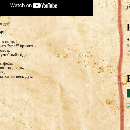
"
1
пида
РЕ
А
 в ночи,
-то "ура!" кричит -
Л
овод,
п
 учебный год.
А 
ртфель,
ят за дверь,
ух,
атся во весь дух.
.