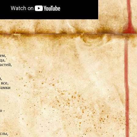
ем,
да,
астей,
,
все,
рамки
 -
слы,