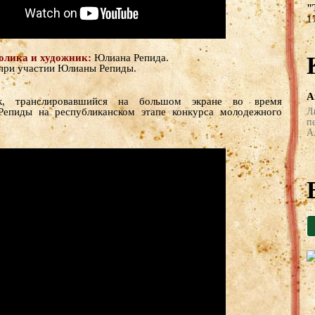
"
1
ролика и художник:
Юлиана Репида.
при участии Юлианы Репиды.
А
к, транслировавшийся на большом экране во время
епиды на республиканском этапе конкурса молодежного
Л
п
А 