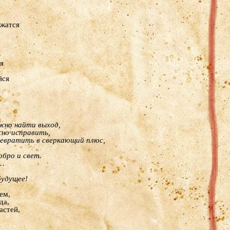
жатся
я
йся
жно найти выход,
но исправить,
евратить в сверкающий плюс,
обро и свет.
…
будущее!
ем,
да,
астей,