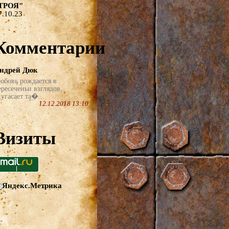
ТРОЯ"
7.10.23
Комментарии
ндрей Дюк
юбовь рождается в
ересеченьи взглядов,
угасает та�...
12.12.2018 13:10
Визиты