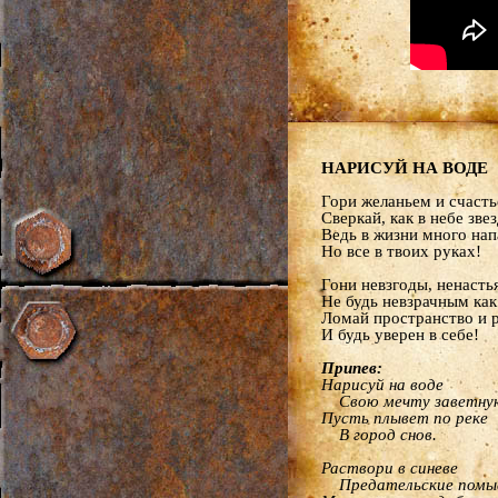
НАРИСУЙ НА ВОДЕ
Гори желаньем и счасть
Сверкай, как в небе звез
Ведь в жизни много нап
Но все в твоих руках!
Гони невзгоды, ненастья
Не будь невзрачным как 
Ломай пространство и 
И будь уверен в себе!
Припев:
Нарисуй на воде
Свою мечту заветную
Пусть плывет по реке
В город снов.
Раствори в синеве
Предательские помы