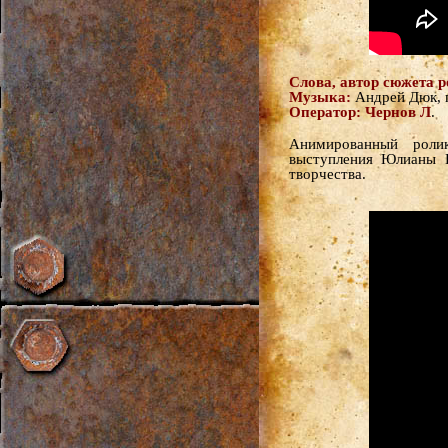
Слова, автор сюжета 
Музыка:
Андрей Дюк, 
Оператор:
.
Чернов Л
Анимированный роли
выступления Юлианы Р
творчества.