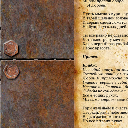
Миром правит добро
И любовь
!
Пусть мысли хмуро кру
В твоей шальной голове
И серым слоем ложатся
На будни тусклых дней.
Ты все равно не сдавайс
Лети навстречу мечте,
Как в первый раз улыба
Небес красоте.
Припев.
Бридж:
Из любой ситуации мо
Очередную ошибку мож
Любой минус можно пр
Главное: верьте в себя!
Несите в себе тепло, д
Судьбы не существует
Все в ваших руках,
Мы сами строим свое 
Гори желаньем и счасть
Сверкай, как в небе звез
Ведь в жизни много нап
Но все в твоих руках!