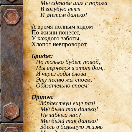
Мы сделаем шаг с порога
В голубую высь
И улетим далеко!
А время полным ходом
По жизни понесет,
У каждого заботы,
Хлопот невпроворот,
Бридж:
Но только будет повод,
Мы вернемся в этот дом,
И через годы снова
Эту песню мы споем,
Обязательно споем:
Припев:
Здравствуй еще раз!
Мы были так далеко!
Не забыла нас?
Мы были так далеко!
Здесь в большую жизнь