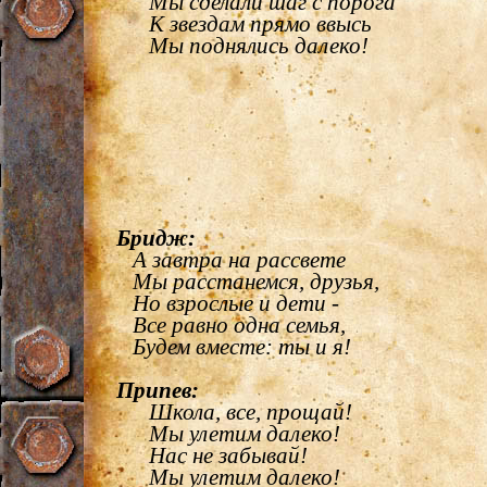
Мы сделали шаг с порога
К звездам прямо ввысь
Мы поднялись далеко!
Бридж:
А завтра на рассвете
Мы расстанемся, друзья,
Но взрослые и дети -
Все равно одна семья,
Будем вместе: ты и я!
Припев:
Школа, все, прощай!
Мы улетим далеко!
Нас не забывай!
Мы улетим далеко!