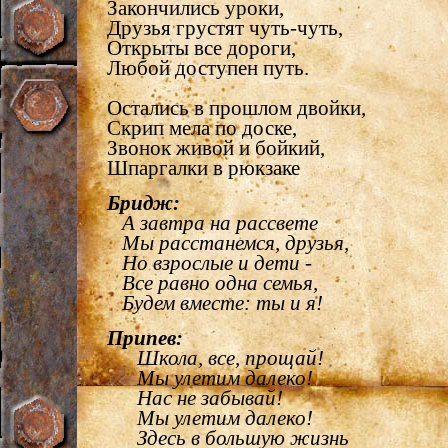
Закончились уроки,
Друзья грустят чуть-чуть,
Открыты все дороги,
Любой доступен путь.
Остались в прошлом двойки,
Скрип мела по доске,
Звонок живой и бойкий,
Шпаргалки в рюкзаке
Бридж:
А завтра на рассвете
Мы расстанемся, друзья,
Но взрослые и дети -
Все равно одна семья,
Будем вместе: ты и я!
Припев:
Школа, все, прощай!
Мы улетим далеко!
Нас не забывай!
Мы улетим далеко!
Здесь в большую жизнь