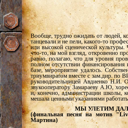
Вообще, трудно ожидать от людей, к
танцевали и не пели, какого-то проф
или высокой сценической культуры. 
что-то, на мой взгляд, откровенно п
равно, полагаю, что для уровня про
полном отсутствии финансирования 
базе, мероприятие удалось. Собстве
триумвиратом вместе с зам.дир. по В
руководительницей Авдиенко Н.И. О
звукооператору Замараеву А.Ю, хор
и, конечно, администрации школы, к
мешала ценными указаниями работать
МЫ УЛЕТИМ ДАЛЕ
(финальная песня на мотив "Livi
Мартина)