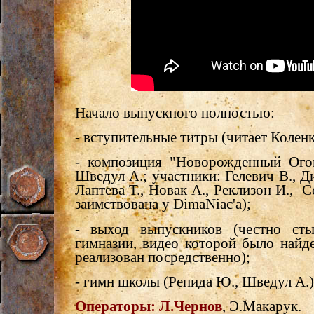
Начало выпускного полностью:
- вступительные титры (читает Коленк
- композиция "Новорожденный Огон
Шведул А.; участники: Гелевич В., Д
Лаптева Т., Новак А., Реклизон И., 
заимствована у DimaNiac'а);
- выход выпускников (честно ст
гимназии, видео которой было найде
реализован посредственно);
- гимн школы (Репида Ю., Шведул А.)
Операторы:
Л.Чернов
, Э.Макарук.