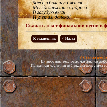
Здесь в большую жизнь
Мы сделаем шаг с порога
В голубую высь
И улетим далеко!
Скачать текст финальной песни в ф
К оглавлению
< Назад
© Стансы для Т
Цитирование текстовых материалов разреш
Полная или частичная публикация допустима то