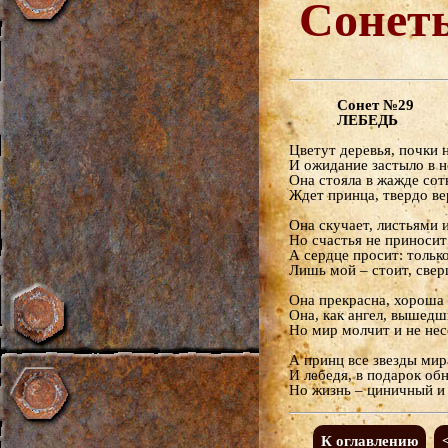
Сонет
Сонет №29
ЛЕБЕДЬ
Цветут деревья, почки 
И ожидание застыло в 
Она стояла в жажде сот
Ждет принца, твердо ве
Она скучает, листьями 
Но счастья не приносит
А сердце просит: тольк
Лишь мой – стоит, свер
Она прекрасна, хороша 
Она, как ангел, вышедш
Но мир молчит и не нес
А принц все звезды мир
И лебедя, в подарок об
Но жизнь – циничный 
К оглавлению