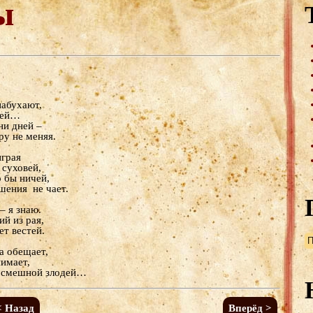
ы
набухают,
ней…
ни дней –
ру не меняя.
играя
 суховей,
о бы ничей,
шения не чает.
– я знаю.
ий из рая,
ет вестей.
а обещает,
нимает,
и смешной злодей…
< Назад
Вперёд >