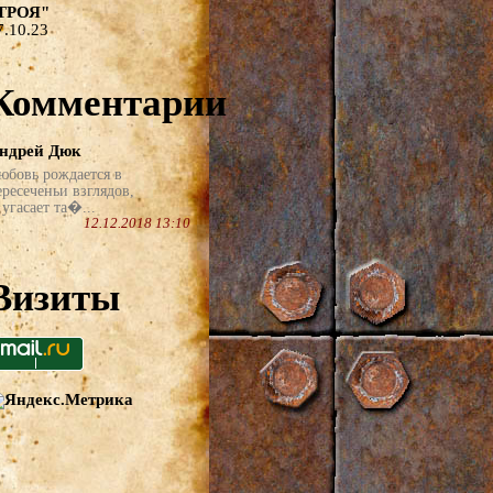
ТРОЯ"
7.10.23
Комментарии
ндрей Дюк
юбовь рождается в
ересеченьи взглядов,
угасает та�...
12.12.2018 13:10
Визиты