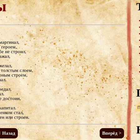
ы
маргинал,
 героем,
бе не строил,
ажал,
желал,
 толстым слоем,
орным строем,
ал.
оедал,
л.
е достоин,
капитал.
енком стал,
ен или строен.
< Назад
Вперёд >