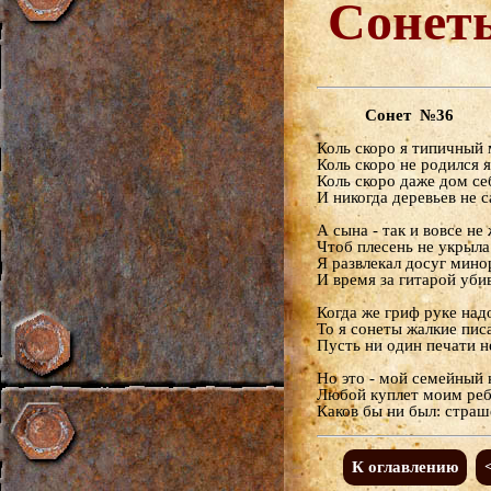
Сонет
Сонет №36
Коль скоро я типичный 
Коль скоро не родился я
Коль скоро даже дом се
И никогда деревьев не с
А сына - так и вовсе не 
Чтоб плесень не укрыла
Я развлекал досуг мин
И время за гитарой убив
Когда же гриф руке над
То я сонеты жалкие писа
Пусть ни один печати н
Но это - мой семейный 
Любой куплет моим реб
Каков бы ни был: страш
К оглавлению