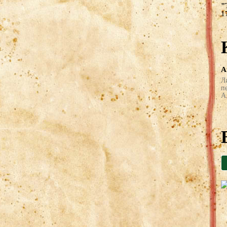
"
1
А
Л
п
А 