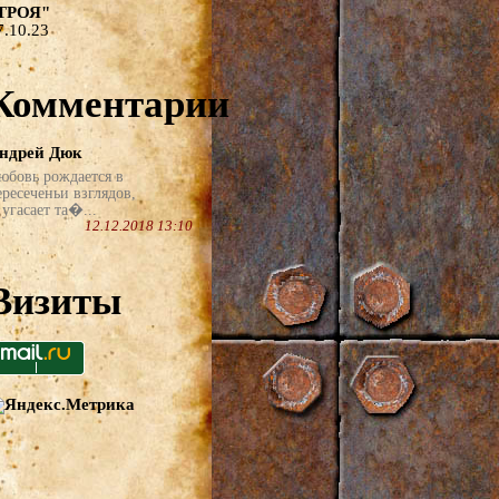
ТРОЯ"
7.10.23
Комментарии
ндрей Дюк
юбовь рождается в
ересеченьи взглядов,
угасает та�...
12.12.2018 13:10
Визиты