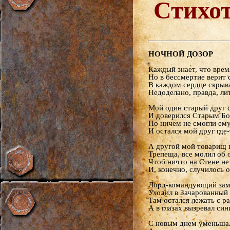
Стихо
НОЧНОЙ ДОЗОР
Каждый знает, что время
Но в бессмертие верит 
В каждом сердце скрыва
Недоделано, правда, лит
Мой один старый друг 
И доверился Старым Бо
Но ничем не смогли ему
И остался мой друг где-
А другой мой товарищ 
Трепеща, все молил об 
Чтоб ничто на Стене не
И, конечно, случилось о
Лорд-командующий замк
Уходил в Зачарованный 
Там остался лежать с р
А в глазах вызревал син
С новым днем уменьшал