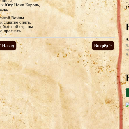
 числа.
"
 к Югу Ночи Король,
1
сла.
еликой Войны
й схватке опять.
еобъятной страны
о прогнать.
А
< Назад
Вперёд >
Л
п
А 