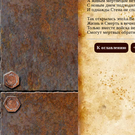
А живым мертвецам нет
С новым днем подходил
И однажды Стена не спа
Так открылась эпоха В
Жизнь и Смерть в вечно
Только вместе войска н
Смогут мертвых обратн
К оглавлению